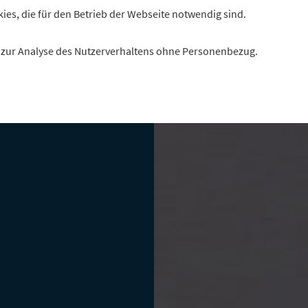
kies, die für den Betrieb der Webseite notwendig sind.
h ausgestaltet
hancen
es zur Analyse des Nutzerverhaltens ohne Personenbezug.
r.
haftsverband