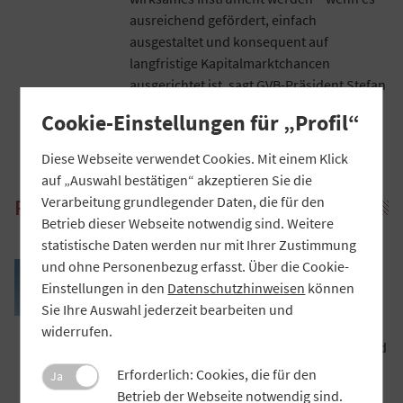
ausreichend gefördert, einfach
ausgestaltet und konsequent auf
langfristige Kapitalmarktchancen
ausgerichtet ist, sagt GVB-Präsident Stefan
Müller.
Cookie-Einstellungen für „Profil“
Artikel lesen

Diese Webseite verwendet Cookies. Mit einem Klick
auf „Auswahl bestätigen“ akzeptieren Sie die
Verarbeitung grundlegender Daten, die für den
PRAXIS
Betrieb dieser Webseite notwendig sind. Weitere
statistische Daten werden nur mit Ihrer Zustimmung
VR Banking App: Assistentin in
und ohne Personenbezug erfasst. Über die Cookie-
finanziellen Lebensfragen
Einstellungen in den
Datenschutzhinweisen
können
Atruvia entwickelt die VR Banking App
Sie Ihre Auswahl jederzeit bearbeiten und
stetig weiter, seit kurzem kann man auch
widerrufen.
auf dem iPhone mit der virtuellen Girocard
zahlen. Was macht eine gute Banking-App
Erforderlich: Cookies, die für den
Ja
aus? Antworten von Željko Kaurin,
Betrieb der Webseite notwendig sind.