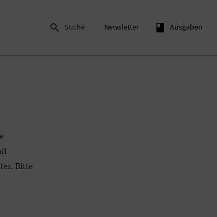

Suche
Newsletter
book
Ausgaben
e
ft
er. Bitte