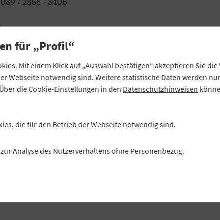
 089 / 2868 - 3406
ÜHRENDE LINKS:
en für „Profil“
iadaten 2026 herunterladen
ies. Mit einem Klick auf „Auswahl bestätigen“ akzeptieren Sie di
seite des Genossenschaftsverbands Bayern
eser Webseite notwendig sind. Weitere statistische Daten werden n
Über die Cookie-Einstellungen in den
Datenschutzhinweisen
können
kies, die für den Betrieb der Webseite notwendig sind.
es zur Analyse des Nutzerverhaltens ohne Personenbezug.