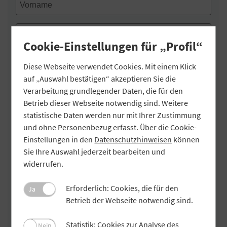
Cookie-Einstellungen für „Profil“
Ich willige in die Verarbeitung der oben
Diese Webseite verwendet Cookies. Mit einem Klick
genannten personenbezogenen Daten durch den
Genossenschaftsverband Bayern e.V. (GVB) zum
auf „Auswahl bestätigen“ akzeptieren Sie die
Zweck des regelmäßigen Erhalts von
Verarbeitung grundlegender Daten, die für den
Informationen über das Mitgliedermagazin „Profil“
Betrieb dieser Webseite notwendig sind. Weitere
ein.
statistische Daten werden nur mit Ihrer Zustimmung
und ohne Personenbezug erfasst. Über die Cookie-
Rechtsgrundlage für die Verarbeitung Ihrer
personenbezogenen Daten ist diese Einwilligung
Einstellungen in den
Datenschutzhinweisen
können
nach Art. 6 Abs. 1 Satz 1 lit. a DS-GVO. Ihre
Sie Ihre Auswahl jederzeit bearbeiten und
Einwilligung können Sie jederzeit unter
widerrufen.
newsletter@profil.bayern oder dem Abmeldelink
für die Zukunft widerrufen. Ergänzend wird auf die
Erforderlich: Cookies, die für den
Datenschutzerklärung
unseres Webauftritts
Ja
verwiesen.
Betrieb der Webseite notwendig sind.
Statistik: Cookies zur Analyse des
Nein