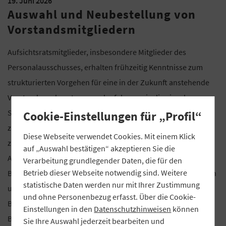
19. Juni 2026
Auswahl und Neubestellung von
Vorstandsmitgliedern
Aufsichtsratsmitglieder, insbesondere Mitglieder des
Personalausschusses, erhalten frühzeitig Kenntnisse zum
strukturierten Vorgehen für eine in der Zukunft anstehende
Vorstandsneubesetzung und erfahren, wie die einzelnen
Schritte im Such- und Auswahlprozess qualifiziert und
Cookie-Einstellungen für „Profil“
zielgerichtet aufgebaut sein sollen. Teilnehmende erhalten
Diese Webseite verwendet Cookies. Mit einem Klick
zudem wichtige Hinweise zur Erstellung eines
auf „Auswahl bestätigen“ akzeptieren Sie die
Anforderungsprofils, zur strukturierten Durchführung von
Verarbeitung grundlegender Daten, die für den
Betrieb dieser Webseite notwendig sind. Weitere
Bewerberinterviews, zur Vermeidung von Beurteilungsfehlern
statistische Daten werden nur mit Ihrer Zustimmung
und diskutieren mit einer Spezialistin die Möglichkeiten zur
und ohne Personenbezug erfasst. Über die Cookie-
Berücksichtigung und Beurteilung von bankinternen
Einstellungen in den
Datenschutzhinweisen
können
Bewerbern. Die Veranstaltung findet am 19. Juni 2026 in
Sie Ihre Auswahl jederzeit bearbeiten und