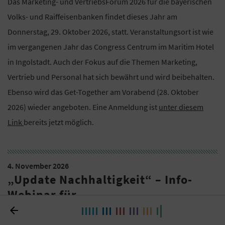
Das Marketing- und VertriebsForum 2026 für die bayerischen
Volks- und Raiffeisenbanken findet dieses Jahr am
Donnerstag, 29. Oktober 2026, statt. Veranstaltungsort ist wie
im vergangenen Jahr das Congress Centrum im Maritim Hotel
in Ingolstadt. Auch der Fokus auf die Themen Marketing,
Vertrieb und Personal hat sich bewährt und wird beibehalten.
Ebenso wird das Get-Together am Vorabend (28. Oktober
2026) wieder angeboten. Eine Anmeldung ist
unter diesem
Link
bereits jetzt möglich.
4. November 2026
„Update Nachhaltigkeit“ – Info-
Webinar für
Nachhaltigkeitsverantwortliche
