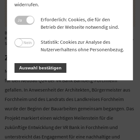
widerrufen.
Erforderlich: Cookies, die für den
Ja
Betrieb der Webseite notwendig sind.
Beim Spatenstich: Udo Schönfelder (v. l.), Alexander Brehm, Dr. Uwe
Kirschstein, Dr. Hermann Ulm, Joachim Hausner, Dr. Annette Prechtel,
Statistik: Cookies zur Analyse des
Nein
Sven Müller und Mathias Jansche.
Foto: VR Bank Bamberg-Forchheim
Nutzerverhaltens ohne Personenbezug.
Zukunftsorientierte Infrastruktur
Auswahl bestätigen
Mit dem feierlichen Spatenstich ist der offizielle Startschuss
für den Neubau Q24 der VR Bank Bamberg-Forchheim
gefallen. In Anwesenheit der Architekten, Bürgermeister aus
Forchheim und des Landrats des Landkreises Forchheim
wurde der Beginn der Bauarbeiten gemeinsam begangen. Das
Projekt markiert einen wichtigen Meilenstein für die
zukünftige Entwicklung der VR Bank in Forchheim und
unterstreicht das Engagement für eine nachhaltige und