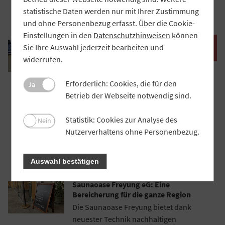
statistische Daten werden nur mit Ihrer Zustimmung
Artikel lesen

und ohne Personenbezug erfasst. Über die Cookie-
Einstellungen in den
Datenschutzhinweisen
können
Hammerner Dorfkneipe: 180 Genossen
Sie Ihre Auswahl jederzeit bearbeiten und
tragen ein Wirtshaus
widerrufen.
Im Marktredwitzer Ortsteil
Wölsauerhammer haben die Bürger ihr
Erforderlich: Cookies, die für den
Ja
Wirtshaus gerettet und betreiben es nun
Betrieb der Webseite notwendig sind.
selbst – dank einer Genossenschaft. Das
Beispiel zeigt: Gesellschaftliches
Statistik: Cookies zur Analyse des
Nein
Engagement lohnt sich, wenn alle an
Nutzerverhaltens ohne Personenbezug.
einem Strang ziehen.
Artikel lesen

Auswahl bestätigen
Saunaoase Freyung eG: Eine
Bereicherung für die ganze Region
Die Saunaoase Freyung bietet dank
neuester Technik nachhaltigen