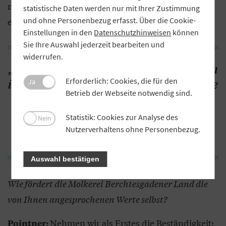
machen – eine Region, die schützens- und
statistische Daten werden nur mit Ihrer Zustimmung
und ohne Personenbezug erfasst. Über die Cookie-
erhaltenswert ist.
Einstellungen in den
Datenschutzhinweisen
können
Sie Ihre Auswahl jederzeit bearbeiten und
widerrufen.
„Unsere Landwirte denken und handeln
Erforderlich: Cookies, die für den
in Generationen. Sie bewirtschaften ihre
Ja
Betrieb der Webseite notwendig sind.
Höfe und pflegen damit auch die
Kulturlandschaft. Das ist keine
Statistik: Cookies zur Analyse des
Nein
Selbstverständlichkeit.“
Nutzerverhaltens ohne Personenbezug.
Auswahl bestätigen
Wie fördert die Molkerei Berchtesgadener Land die
von Ihnen angesprochenen Werte selbst?
Nehmen wir als Erstes die Beständigkeit:
Pointner: