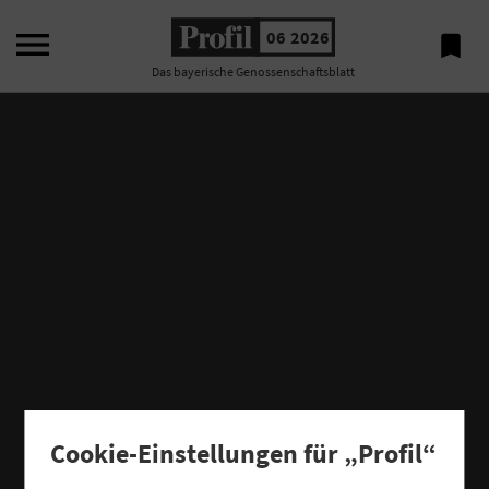

06 2026

Das bayerische Genossenschaftsblatt
Cookie-Einstellungen für „Profil“