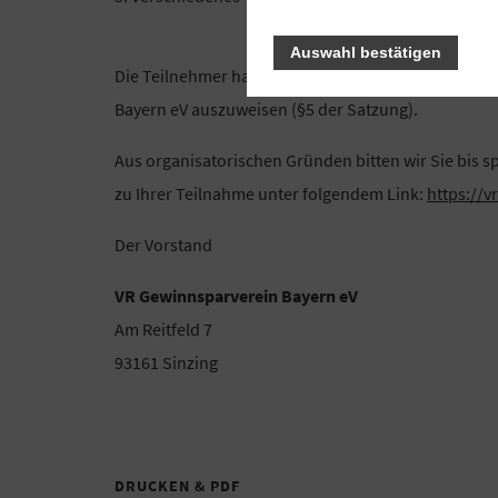
Auswahl bestätigen
Die Teilnehmer haben sich in der Mitgliederversam
Bayern eV auszuweisen (§5 der Satzung).
Aus organisatorischen Gründen bitten wir Sie bis 
zu Ihrer Teilnahme unter folgendem Link:
https://
Der Vorstand
VR Gewinnsparverein Bayern eV
Am Reitfeld 7
93161 Sinzing
DRUCKEN & PDF