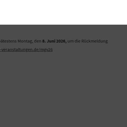
mlung als ordentliche Mitglieder des VR Gewinnsparvereins
spätestens Montag, den
8. Juni 2026,
um die Rückmeldung
vr-veranstaltungen.de/mgv26