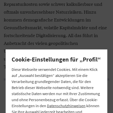
Reparaturkosten sowie schwer kalkulierbare und
oftmals unvorhersehbare Naturrisiken. Hinzu
kommen demografische Entwicklungen im
Gesundheitsmarkt, volatile Kapitalmärkte und eine
fortschreitende Digitalisierung. All das führt in
Anbetracht der vielen geopolitischen
Unsicherheiten dazu, dass sich die Erwartungen
Cookie-Einstellungen für „Profil“
unserer Kundinnen und Kunden an Beratung,
Transparenz und Service deutlich verändern.
Diese Webseite verwendet Cookies. Mit einem Klick
auf „Auswahl bestätigen“ akzeptieren Sie die
Verarbeitung grundlegender Daten, die für den
Betrieb dieser Webseite notwendig sind. Weitere
„Kundinnen und Kunden suchen
statistische Daten werden nur mit Ihrer Zustimmung
stärker denn je Orientierung und
und ohne Personenbezug erfasst. Über die Cookie-
ganzheitliche Lösungen – und zwar
Einstellungen in den
Datenschutzhinweisen
können
Sie Ihre Auswahl jederzeit bearbeiten und