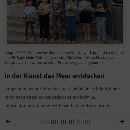
Knapp 6.000 Arbeiten wurden bei dem Wettbewerb jugend creativ bei
der VR-Bank Main-Rhön eingereicht. Die in ihrer Altersklasse jeweils
Bestplatzierten waren zu einer Preisübergabe eingeladen.
In der Kunst das Meer entdecken
Junge Künstler aus dem Geschäftsgebiet der VR-Bank Main-
Rhön haben beeindruckende Arbeiten beim 56.
Internationalen Jugendwettbewerb jugend creativ der
Genossenschaftsbanken zum Thema „Meer entdecken“


eingereicht. Aus den knapp 6.000 Arbeiten wurden in der VR-