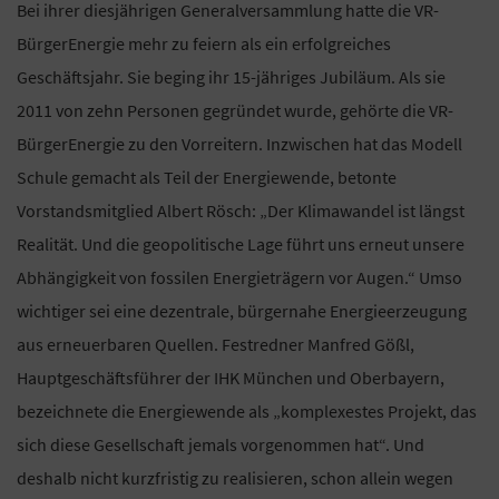
Bei ihrer diesjährigen Generalversammlung hatte die VR-
BürgerEnergie mehr zu feiern als ein erfolgreiches
Geschäftsjahr. Sie beging ihr 15-jähriges Jubiläum. Als sie
2011 von zehn Personen gegründet wurde, gehörte die VR-
BürgerEnergie zu den Vorreitern. Inzwischen hat das Modell
Schule gemacht als Teil der Energiewende, betonte
Vorstandsmitglied Albert Rösch: „Der Klimawandel ist längst
Realität. Und die geopolitische Lage führt uns erneut unsere
Abhängigkeit von fossilen Energieträgern vor Augen.“ Umso
wichtiger sei eine dezentrale, bürgernahe Energieerzeugung
aus erneuerbaren Quellen. Festredner Manfred Gößl,
Hauptgeschäftsführer der IHK München und Oberbayern,
bezeichnete die Energiewende als „komplexestes Projekt, das
sich diese Gesellschaft jemals vorgenommen hat“. Und
deshalb nicht kurzfristig zu realisieren, schon allein wegen