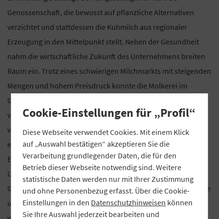
Genossenschaft, die bewusst auf pflanzliche Alternativen
verzichtet und stattdessen die Kuhmilch aus regionaler
Erzeugung in den Mittelpunkt stellt. Neben der Gesundheit
nahm die wirtschaftliche Zukunft des Unternehmens breiten
Raum ein. Trotz eines schwierigen Milchmarkts mit steigenden
Mengen und hohem Preisdruck konnte die Molkerei im
Geschäftsjahr 2025 ihre Verarbeitung auf ein Rekordniveau
Cookie-Einstellungen für „Profil“
von 392 Millionen Kilogramm steigern. Um die Abhängigkeit
vom deutschen Markt zu verringern, soll der Export künftig
Diese Webseite verwendet Cookies. Mit einem Klick
auf „Auswahl bestätigen“ akzeptieren Sie die
eine größere Rolle spielen. Der Export wird dabei als
Verarbeitung grundlegender Daten, die für den
Ergänzung und stabilisierender Faktor in einem volatilen
Betrieb dieser Webseite notwendig sind. Weitere
Umfeld verstanden, nicht als Abkehr vom Heimatmarkt. Die
statistische Daten werden nur mit Ihrer Zustimmung
Generalversammlung machte deutlich, wie eng wirtschaftliche
und ohne Personenbezug erfasst. Über die Cookie-
Einstellungen in den
Datenschutzhinweisen
können
und gesellschaftliche Fragen inzwischen miteinander
Sie Ihre Auswahl jederzeit bearbeiten und
verknüpft sind.