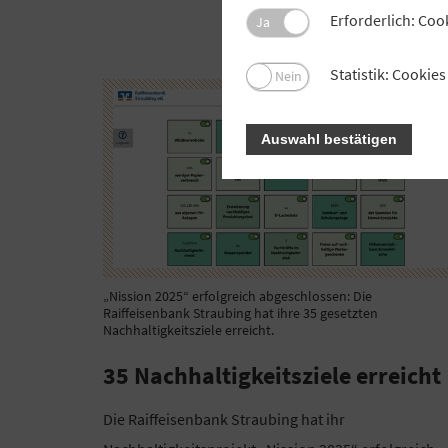
Erforderlich: Coo
Ja
Statistik: Cooki
Nein
Auswahl bestätigen
„Nission 2025“ erfolgreich abgeschlossen: Die
Raiffeisenbank Straubing hat ihre 35 gesetzten
Nachhaltigkeitsziele erreicht.
35 Nachhaltigkeitsziele erreicht
Die Raiffeisenbank Straubing hat ihr