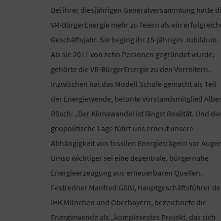
Bei ihrer diesjährigen Generalversammlung hatte d
VR-BürgerEnergie mehr zu feiern als ein erfolgreich
Geschäftsjahr. Sie beging ihr 15-jähriges Jubiläum.
Als sie 2011 von zehn Personen gegründet wurde,
gehörte die VR-BürgerEnergie zu den Vorreitern.
Inzwischen hat das Modell Schule gemacht als Teil
der Energiewende, betonte Vorstandsmitglied Alber
Rösch: „Der Klimawandel ist längst Realität. Und die
geopolitische Lage führt uns erneut unsere
Abhängigkeit von fossilen Energieträgern vor Augen
Umso wichtiger sei eine dezentrale, bürgernahe
Energieerzeugung aus erneuerbaren Quellen.
Festredner Manfred Gößl, Hauptgeschäftsführer de
IHK München und Oberbayern, bezeichnete die
Energiewende als „komplexestes Projekt, das sich