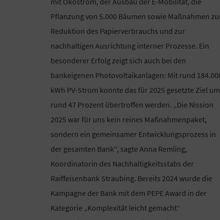
mit Ökostrom, der Ausbau der E-Mobilität, die
Pflanzung von 5.000 Bäumen sowie Maßnahmen zu
Reduktion des Papierverbrauchs und zur
nachhaltigen Ausrichtung interner Prozesse. Ein
besonderer Erfolg zeigt sich auch bei den
bankeigenen Photovoltaikanlagen: Mit rund 184.00
kWh PV-Strom konnte das für 2025 gesetzte Ziel um
rund 47 Prozent übertroffen werden. „Die Nission
2025 war für uns kein reines Maßnahmenpaket,
sondern ein gemeinsamer Entwicklungsprozess in
der gesamten Bank“, sagte Anna Remling,
Koordinatorin des Nachhaltigkeitsstabs der
Raiffeisenbank Straubing. Bereits 2024 wurde die
Kampagne der Bank mit dem PEPE Award in der
Kategorie „Komplexität leicht gemacht“