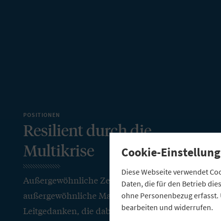
POSITIONEN
Resilient durch die
Multikrise
Cookie-Einstellung
Diese Webseite verwendet Cook
Außergewöhnliche Zeiten erfordern
Daten, die für den Betrieb di
außergewöhnliche Maßnahmen. Fünf
ohne Personenbezug erfasst. 
bearbeiten und widerrufen.
Leitgedanken, die dabei helfen können,