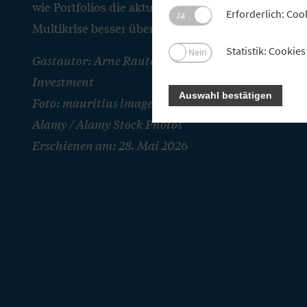
wie Portfolios die aktuelle Phase der
Erforderlich: Coo
Ja
Multikrise besser überstehen.
Statistik: Cooki
Nein
Gastautor: Arne Rautenberg, Union
Investment
Auswahl bestätigen
Foto: mauritius images / Andriy Popov /
Alamy / Alamy Stock Photos
Erschienen am: 28. Mai 2026