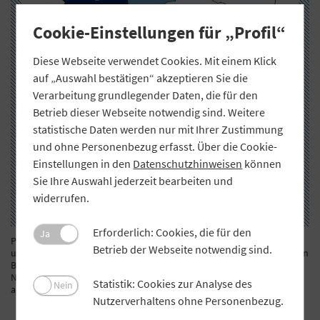
Cookie-Einstellungen für „Profil“
Diese Webseite verwendet Cookies. Mit einem Klick
auf „Auswahl bestätigen“ akzeptieren Sie die
Verarbeitung grundlegender Daten, die für den
Betrieb dieser Webseite notwendig sind. Weitere
statistische Daten werden nur mit Ihrer Zustimmung
und ohne Personenbezug erfasst. Über die Cookie-
Einstellungen in den
Datenschutzhinweisen
können
Sie Ihre Auswahl jederzeit bearbeiten und
widerrufen.
Erforderlich: Cookies, die für den
Ja
Potenziale für Wärmenetzgemeinschaften bei 20 Prozent Umsetzung
Betrieb der Webseite notwendig sind.
und 70 Prozent Anschlussrate in TWh pro Jahr im Basisszenario in den
Bundesländern. Bayern weist mit einem Potenzial von 7,7 TWh nach
Nordrhein-Westfalen das zweitgrößte Potenzial aller Bundesländer
Statistik: Cookies zur Analyse des
Nein
auf.
Grafik: Fraunhofer ISI, OpenStreetMap
Nutzerverhaltens ohne Personenbezug.