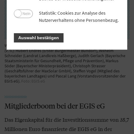
Statistik: Cookies zur Analyse des
Nein
Nutzerverhaltens ohne Personenbezug.
Auswahl bestätigen
Weihten den Bürgersolarpark Bundorf im September 2023 offiziell ein
(v. li.): Hubert Endres (Erster Bürgermeister Bundorf), Wilhelm
Schneider (Landrat Landkreis Haßberge), Judith Gerlach (Bayerische
Staatsministerin für Gesundheit, Pflege und Prävention), Markus
Söder (Bayerischer Ministerpräsident), Christoph Strasser
(Geschäftsführer der MaxSolar GmbH), Steffen Vogel (Mitglied des
bayerischen Landtages) und Pascal Lang (Vorstandsvorsitzender der
EGIS eG).
Foto: EGIS eG
Mitgliederboom bei der EGIS eG
Das Eigenkapital für die Investitionssumme von 35,7
Millionen Euro finanzierte die EGIS eG in der