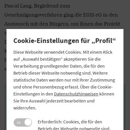
Pascal Lang. Begleitend zum
Genehmigungsverfahren ging die EGIS eG in den
Austausch mit den Bürgern, um ihnen das Projekt
zu erklären. „Es gab viele Veranstaltungen und
Cookie-Einstellungen für „Profil“
Diskussionen, aber am Ende gab es im Verfahren
keinerlei negative Einwände, nach nur einem Jahr
Diese Webseite verwendet Cookies. Mit einem Klick
hatten wir die Baugenehmigung. Für ein Projekt
auf „Auswahl bestätigen“ akzeptieren Sie die
Verarbeitung grundlegender Daten, die für den
solcher Größe ist das eine kurze Zeit“, sagt Lang.
Betrieb dieser Webseite notwendig sind. Weitere
statistische Daten werden nur mit Ihrer Zustimmung
und ohne Personenbezug erfasst. Über die Cookie-
Einstellungen in den
Datenschutzhinweisen
können
Sie Ihre Auswahl jederzeit bearbeiten und
widerrufen.
Erforderlich: Cookies, die für den
Ja
Betrieb der Webseite notwendig sind.