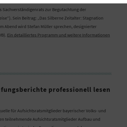
afischer Wandel als Herausforderung und Chance“ wird
des Sachverständigenrats zur Begutachtung der
se“). Sein Beitrag: „Das Silberne Zeitalter: Stagnation
am Abend wird Stefan Müller sprechen, designierter
VB).
Ein detailliertes Programm und weitere Informationen
fungsberichte professionell lesen
uelle für Aufsichtsratsmitglieder bayerischer Volks- und
nen teilnehmende Aufsichtsratsmitglieder Aufbau und