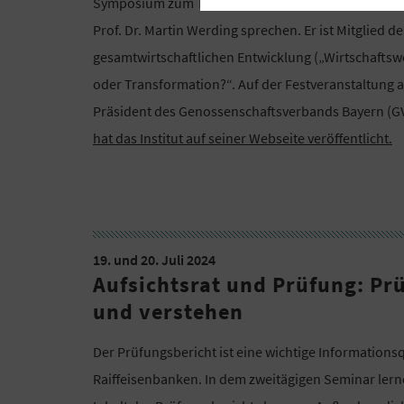
Symposium zum Thema „Genossenschaften: Demogr
Prof. Dr. Martin Werding sprechen. Er ist Mitglied 
gesamtwirtschaftlichen Entwicklung („Wirtschaftswei
oder Transformation?“. Auf der Festveranstaltung 
Präsident des Genossenschaftsverbands Bayern (G
hat das Institut auf seiner Webseite veröffentlicht.
19. und 20. Juli 2024
Aufsichtsrat und Prüfung: Prü
und verstehen
Der Prüfungsbericht ist eine wichtige Informationsq
Raiffeisenbanken. In dem zweitägigen Seminar ler