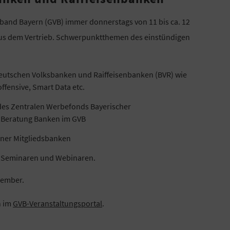
rband Bayern (GVB) immer donnerstags von 11 bis ca. 12
aus dem Vertrieb. Schwerpunktthemen des einstündigen
eutschen Volksbanken und Raiffeisenbanken (BVR) wie
ffensive, Smart Data etc.
des Zentralen Werbefonds Bayerischer
 Beratung Banken im GVB
ner Mitgliedsbanken
 Seminaren und Webinaren.
zember.
n im
GVB-Veranstaltungsportal
.