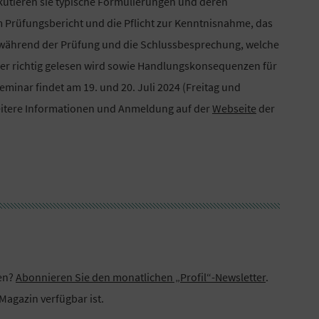
kutieren sie typische Formulierungen und deren
m Prüfungsbericht und die Pflicht zur Kenntnisnahme, das
während der Prüfung und die Schlussbesprechung, welche
eser richtig gelesen wird sowie Handlungskonsequenzen für
eminar findet am 19. und 20. Juli 2024 (Freitag und
Weitere Informationen und Anmeldung auf der
Webseite
der
sen?
Abonnieren Sie den monatlichen „Profil“-Newsletter
.
agazin verfügbar ist.