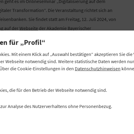
 geht es im Onlineseminar „Digitalisierung auf dem
italer Transformation“. Die Veranstaltung richtet sich an
eisenbanken. Sie findet statt am Freitag, 12. Juli 2024, von
ng auf der
Webseite
der Akademie Bayerischer
en für „Profil“
ies. Mit einem Klick auf „Auswahl bestätigen“ akzeptieren Sie di
eser Webseite notwendig sind. Weitere statistische Daten werden n
Über die Cookie-Einstellungen in den
Datenschutzhinweisen
können
senschaftswesen feiert 75-
kies, die für den Betrieb der Webseite notwendig sind.
es zur Analyse des Nutzerverhaltens ohne Personenbezug.
an der Friedrich-Alexander-Universität Erlangen-Nürnberg
s Bestehen. Geplant ist eine ganztägige Veranstaltung mit
chaftlichen Symposium und einem Festabend. Auf dem