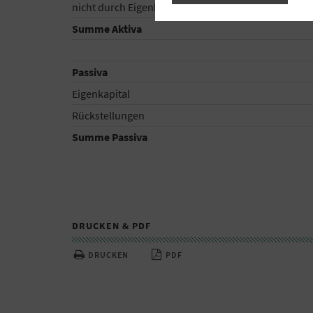
nicht durch Eigenkapital gedeckter Fehlbetrag
Summe Aktiva
Passiva
Eigenkapital
Rückstellungen
Summe Passiva
DRUCKEN & PDF
DRUCKEN
PDF