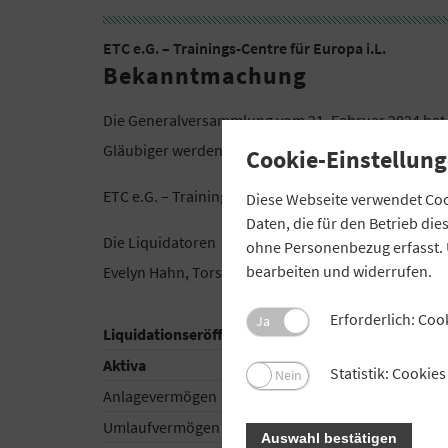
ETC e.G. – Trainings-Centre für Europa i.L.
Bekanntmachung
Die Generalversammlung vom 21. Februar 2024 hat 
Gläubiger werden hiermit aufgefordert, sich bei d
Cookie-Einstellung
ETC e.G. – Trainings-Centre für Europa i.L.
Diese Webseite verwendet Cook
Daten, die für den Betrieb di
Die Liquidatoren
ohne Personenbezug erfasst. 
bearbeiten und widerrufen.
Evelyn Hahn, Torsten Großklaß
Erforderlich: Coo
Ja
Liquidationseröffungsbilanz zum 5. Juni 2024
Aktiva
Statistik: Cooki
Nein
Anlagevermögen
Umlaufvermögen
Auswahl bestätigen