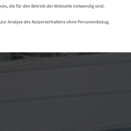
kies, die für den Betrieb der Webseite notwendig sind.
es zur Analyse des Nutzerverhaltens ohne Personenbezug.