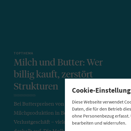
TOPTHEMA
Milch und Butter: Wer
billig kauft, zerstört
Strukturen
Cookie-Einstellung
Diese Webseite verwendet Cook
Bei Butterpreisen von 99 Cent ist
Daten, die für den Betrieb di
Milchproduktion in Bergregionen ein
ohne Personenbezug erfasst. 
Verlustgeschäft – viele Landwirte geben
bearbeiten und widerrufen.
deshalb auf. Die Molkerei