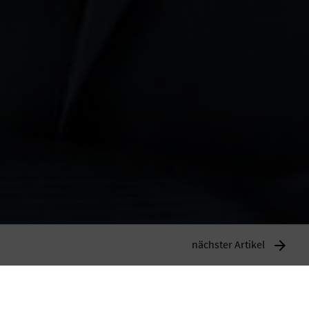
nächster Artikel

Anzeige