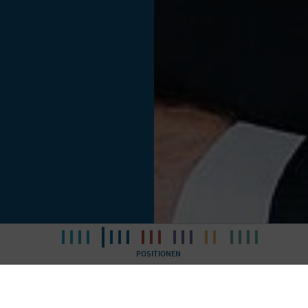
Artikel lesen

POSITIONEN
eutschland hat ein