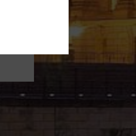
g und
chsten
efan
ern