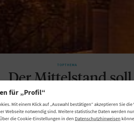
TOPTHEMA
„Der Mittelstand soll
seine Innovationskraf
en für „Profil“
ies. Mit einem Klick auf „Auswahl bestätigen“ akzeptieren Sie di
entfalten können“
eser Webseite notwendig sind. Weitere statistische Daten werden n
Über die Cookie-Einstellungen in den
Datenschutzhinweisen
können