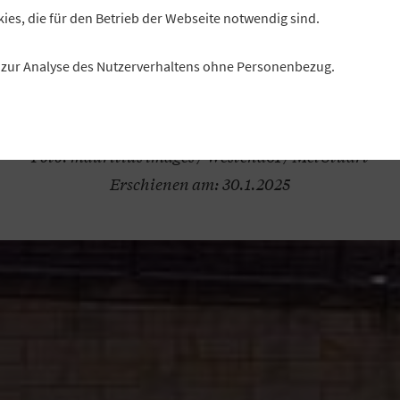
Abbau von Bürokratie, eine gesicherte Energieversorgun
kies, die für den Betrieb der Webseite notwendig sind.
lbarer Wohnraum sollten auf der Prioritätenliste der nä
desregierung weit oben stehen, betont GVB-Präsident St
es zur Analyse des Nutzerverhaltens ohne Personenbezug.
Müller im Interview.
terview: Gerald Schneider, Genossenschaftsverband Bay
Foto: mauritius images / Westend61 / Mel Stuart
Erschienen am: 30.1.2025