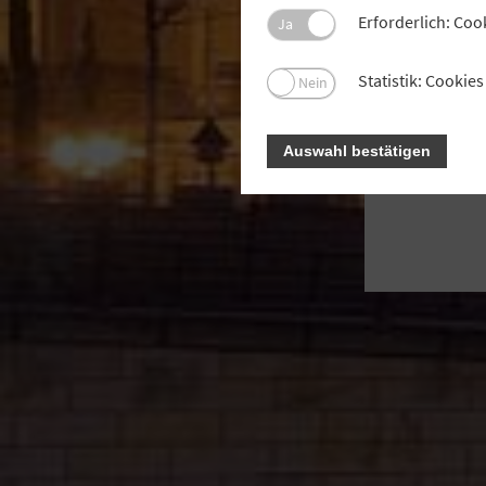
Der 
Erforderlich: Coo
Ja
bezah
Bun
Statistik: Cooki
Nein
Auswahl bestätigen
In