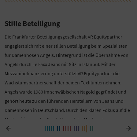
Stille Beteiligung
Die Frankfurter Beteiligungsgesellschaft VR Equitypartner
engagiert sich mit einer stillen Beteiligung beim Spezialisten
für Damenhosen Angels. Hintergrund ist die Übernahme von
Angels durch Le Faxx Jeans mit Sitz in Istanbul. Mit der
Mezzaninefinanzierung unterstützt VR Equitypartner die
Wachstumspartnerschaft der beiden Textilunternehmen.
Angels wurde 1980 im schwäbischen Nagold gegründet und
gehört heute zu den führenden Herstellern von Jeans und
Damenhosen in Deutschland. Durch den klaren Fokus auf die
Modernisierung des Produkts und der Marke gelang es


Angels, innerhalb weniger Jahre den Umsatz von knapp 30