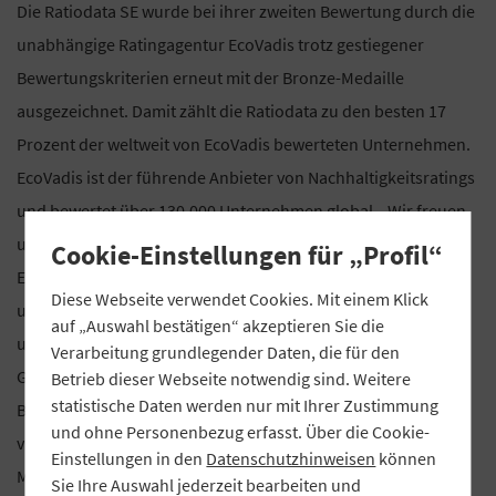
Die Ratiodata SE wurde bei ihrer zweiten Bewertung durch die
unabhängige Ratingagentur EcoVadis trotz gestiegener
Bewertungskriterien erneut mit der Bronze-Medaille
ausgezeichnet. Damit zählt die Ratiodata zu den besten 17
Prozent der weltweit von EcoVadis bewerteten Unternehmen.
EcoVadis ist der führende Anbieter von Nachhaltigkeitsratings
und bewertet über 130.000 Unternehmen global. „Wir freuen
uns sehr darüber, dass wir unseren Bronze-Status bei
Cookie-Einstellungen für „Profil“
EcoVadis halten konnten. Die erneute Auszeichnung würdigt
Diese Webseite verwendet Cookies. Mit einem Klick
unser Engagement für Nachhaltigkeit und beweist, dass wir
auf „Auswahl bestätigen“ akzeptieren Sie die
uns den gestiegenen Anforderungen des Markts und der
Verarbeitung grundlegender Daten, die für den
Gesellschaft erfolgreich stellen“, betonte Klemens
Betrieb dieser Webseite notwendig sind. Weitere
statistische Daten werden nur mit Ihrer Zustimmung
Baumgärtel, Vorstand der Ratiodata. Die Bewertung umfasst
und ohne Personenbezug erfasst. Über die Cookie-
vier zentrale Themenbereiche: Ethik, Arbeits- und
Einstellungen in den
Datenschutzhinweisen
können
Menschenrechte, nachhaltige Beschaffung sowie Umwelt. Die
Sie Ihre Auswahl jederzeit bearbeiten und