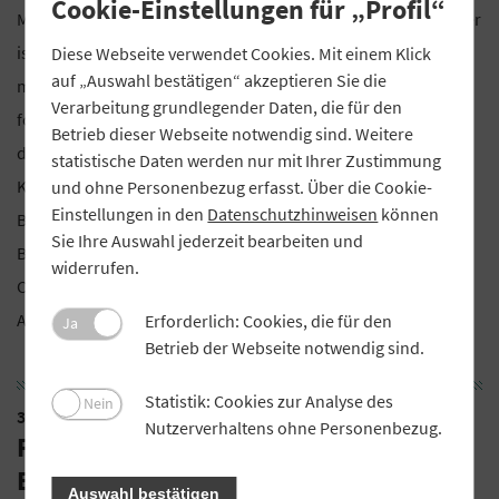
Cookie-Einstellungen für „Profil“
März 2025, im ABG Bildungszentrum in Beilngries. Veranstalter
ist der Genossenschaftsverband Bayern (GVB) in Kooperation
Diese Webseite verwendet Cookies. Mit einem Klick
auf „Auswahl bestätigen“ akzeptieren Sie die
mit der Akademie Bayerischer Genossenschaften (ABG). Um
Verarbeitung grundlegender Daten, die für den
folgende Fragen wird sich die ganztägige Veranstaltung
Betrieb dieser Webseite notwendig sind. Weitere
drehen: Welche neuen nachhaltigen Ansätze treiben die
statistische Daten werden nur mit Ihrer Zustimmung
Kreditgenossenschaften voran? Was hat Biodiversität mit der
und ohne Personenbezug erfasst. Über die Cookie-
Einstellungen in den
Datenschutzhinweisen
können
Bankenwelt zu tun? Wie lässt sich Diversität praktisch in den
Sie Ihre Auswahl jederzeit bearbeiten und
Bankalltag integrieren? Und was sind die Take-Aways einer
widerrufen.
CSRD-berichtspflichtigen Bank? Weitere Informationen und
Anmeldung über das
GVB-Mitgliedeportal
.
Erforderlich: Cookies, die für den
Ja
Betrieb der Webseite notwendig sind.
Statistik: Cookies zur Analyse des
Nein
31. März bis 2. April 2025
Nutzerverhaltens ohne Personenbezug.
Fachtagung für
Bankvorstandsmitglieder
Auswahl bestätigen