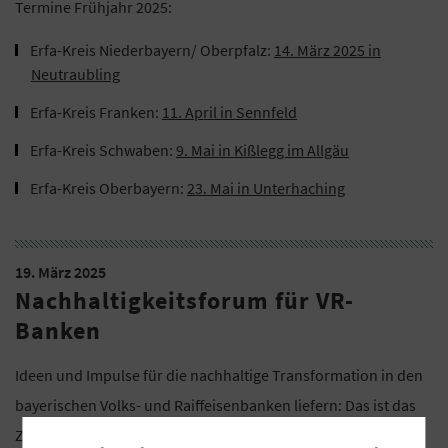
Termine Frühjahr 2025:
Erfa-Kreis Niederbayern/ Oberpfalz:
14. März 2025 in
Neutraubling
Erfa-Kreis Franken:
11. April in Sennfeld
Erfa-Kreis Schwaben:
9. Mai in Kißlegg im Allgäu
Erfa-Kreis Oberbayern:
23. Mai in Unterhaching
19. März 2025
Nachhaltigkeitsforum für VR-
Banken
Ideen und Impulse für die nachhaltige Transformation in den
bayerischen Volks- und Raiffeisenbanken liefern: Das ist das
Ziel des GVB-Nachhaltigkeitsforums 2025 am Mittwoch, 19.