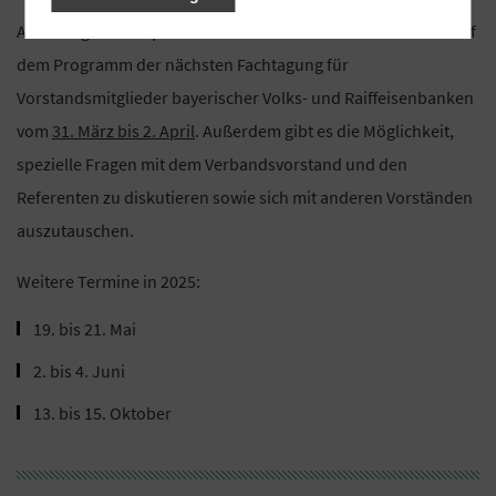
Aktuelle geschäftspolitische und fachliche Themen stehen auf
dem Programm der nächsten Fachtagung für
Vorstandsmitglieder bayerischer Volks- und Raiffeisenbanken
vom
31. März bis 2. April
. Außerdem gibt es die Möglichkeit,
spezielle Fragen mit dem Verbandsvorstand und den
Referenten zu diskutieren sowie sich mit anderen Vorständen
auszutauschen.
Weitere Termine in 2025:
19. bis 21. Mai
2. bis 4. Juni
13. bis 15. Oktober