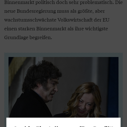
Binnenmarkt politisch doch sehr problematisch. Die
neue Bundesregierung muss als größte, aber
wachstumsschwächste Volkswirtschaft der EU
einen starken Binnenmarkt als ihre wichtigste
Grundlage begreifen.