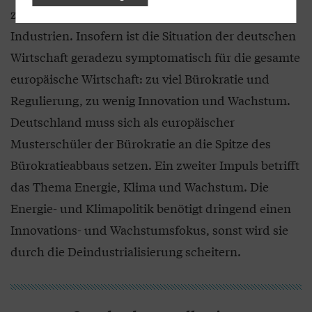
zu werden, gerade in den neuen Technologien und
Industrien. Insofern ist die Situation der deutschen
Wirtschaft geradezu symptomatisch für die gesamte
europäische Wirtschaft: zu viel Bürokratie und
Regulierung, zu wenig Innovation und Wachstum.
Deutschland muss sich als europäischer
Musterschüler der Bürokratie an die Spitze des
Bürokratieabbaus setzen. Ein zweiter Impuls betrifft
das Thema Energie, Klima und Wachstum. Die
Energie- und Klimapolitik benötigt dringend einen
Innovations- und Wachstumsfokus, sonst wird sie
durch die Deindustrialisierung scheitern.