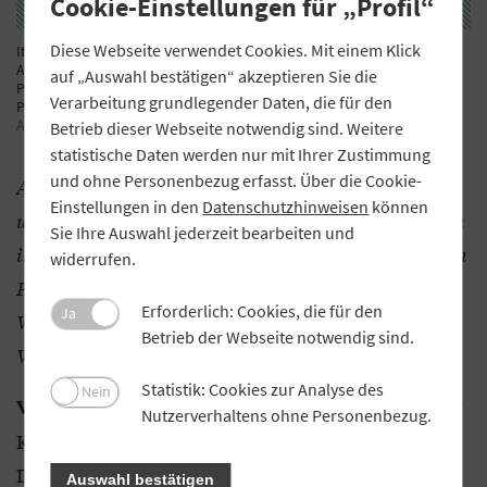
Cookie-Einstellungen für „Profil“
Diese Webseite verwendet Cookies. Mit einem Klick
Italiens Ministerpräsidentin Giorgia Meloni, hier im Gespräch mit
Argentiniens Präsident Javier Milei, bei der Amtseinführung des US-
auf „Auswahl bestätigen“ akzeptieren Sie die
Präsidenten Donald Trump am 20. Januar 2025: Italien strebt neben
Verarbeitung grundlegender Daten, die für den
Polen eine Führungsrolle in Europa an.
Foto: IMAGO / Newscom /
AdMedia
Betrieb dieser Webseite notwendig sind. Weitere
statistische Daten werden nur mit Ihrer Zustimmung
und ohne Personenbezug erfasst. Über die Cookie-
Anfang Dezember 2024 hat die neue EU-Kommission
Einstellungen in den
Datenschutzhinweisen
können
unter Kommissionspräsidentin Ursula von der Leyen
Sie Ihre Auswahl jederzeit bearbeiten und
ihre Arbeit aufgenommen. Sie geht mit einem „neuen
widerrufen.
Plan für nachhaltigen Wohlstand und
Erforderlich: Cookies, die für den
Ja
Wettbewerbsfähigkeit in Europa“ an den Start.
Betrieb der Webseite notwendig sind.
Welche Impulse erwarten Sie für Deutschland?
Statistik: Cookies zur Analyse des
Nein
Zunächst ist die neue Prioritätensetzung der
Vöpel:
Nutzerverhaltens ohne Personenbezug.
Kommission von der Leyen II vollkommen richtig.
Die europäische Wirtschaft droht weiter abgehängt
Auswahl bestätigen