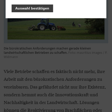
Auswahl bestätigen
Die bürokratischen Anforderungen machen gerade kleinen
landwirtschaftlichen Betrieben zu schaffen.
Foto: mauritius images / P.
Widmann
Viele Betriebe schaffen es faktisch nicht mehr, ihre
Arbeit mit den bürokratischen Anforderungen zu
vereinbaren. Das gefährdet nicht nur ihre Existenz,
sondern hemmt auch die Innovationskraft und
Nachhaltigkeit in der Landwirtschaft. Lösungen
können die Reaktivierung von Brachflächen oder