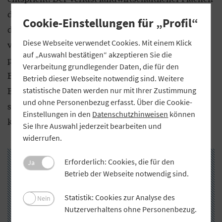
durch Siedlungs- und Verkehrsprojekte gefährdet
Cookie-Einstellungen für „Profil“
die heimische Lebensmittelversorgung und
Diese Webseite verwendet Cookies. Mit einem Klick
verstärkt Risiken wie Hochwasser. Hinzu kommen
auf „Auswahl bestätigen“ akzeptieren Sie die
pauschale gesetzliche Vorgaben, etwa durch das
Verarbeitung grundlegender Daten, die für den
EU-Renaturierungsgesetz oder Auflagen zur
Betrieb dieser Webseite notwendig sind. Weitere
Bewirtschaftung. Nicht zuletzt belasten die
statistische Daten werden nur mit Ihrer Zustimmung
und ohne Personenbezug erfasst. Über die Cookie-
steigenden bürokratischen Auflagen vor allem
Einstellungen in den
Datenschutzhinweisen
können
kleine und mittlere Betriebe.
Sie Ihre Auswahl jederzeit bearbeiten und
widerrufen.
Erforderlich: Cookies, die für den
Ja
Betrieb der Webseite notwendig sind.
Statistik: Cookies zur Analyse des
Nein
Nutzerverhaltens ohne Personenbezug.