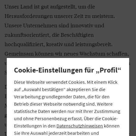
Unser Land ist gut aufgestellt, um die
Herausforderungen unserer Zeit zu meistern.
Unsere Unternehmen sind innovativ und
zukunftsorientiert, die Beschäftigten
hochqualifiziert, kreativ und leistungsbereit.
Gemeinsam können wir neues Wachstum schaffen,
unsere Arbeitsplätze und unser System der sozialen
Cookie-Einstellungen für „Profil“
Sicherheit sichern.
Diese Webseite verwendet Cookies. Mit einem Klick
Das wichtigste Thema für die nächste
auf „Auswahl bestätigen“ akzeptieren Sie die
Bundesregierung ist: Neues Wachstum schaffen.
Verarbeitung grundlegender Daten, die für den
Betrieb dieser Webseite notwendig sind. Weitere
Mit dem „Made-in-Germany“-Bonus will die SPD
statistische Daten werden nur mit Ihrer Zustimmung
gezielt Investitionen in unserem Land unterstützen
und ohne Personenbezug erfasst. Über die Cookie-
und jede Betriebs- beziehungsweise
Einstellungen in den
Datenschutzhinweisen
können
Unternehmensinvestition in Maschinen und Geräte
Sie Ihre Auswahl jederzeit bearbeiten und