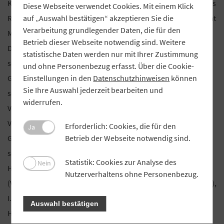
Kelm verantwortet im Vorstand der Volksbank Jade-Weser das
Diese Webseite verwendet Cookies. Mit einem Klick
auf „Auswahl bestätigen“ akzeptieren Sie die
Ressort Markt Firmenkunden. Zudem ist er Mitglied im Fachrat
Verarbeitung grundlegender Daten, die für den
Markt/Produkte des Genossenschaftsverbands Weser-Ems.
Betrieb dieser Webseite notwendig sind. Weitere
Der bisherige Aufsichtsratsvorsitzende Hermann Starnecker
statistische Daten werden nur mit Ihrer Zustimmung
schied mit Ablauf seines Mandats altersbedingt aus dem
und ohne Personenbezug erfasst. Über die Cookie-
Einstellungen in den
Datenschutzhinweisen
können
Gremium aus. Er war seit 2016 Mitglied des Aufsichtsrats und
Sie Ihre Auswahl jederzeit bearbeiten und
seit 2019 dessen Vorsitzender. Ebenfalls mit Ablauf der
widerrufen.
Vertreterversammlung schied Jürgen Hölscher, Mitglied des
Vorstands der Emsländischen Volksbank, aus persönlichen
Erforderlich: Cookies, die für den
Ja
Betrieb der Webseite notwendig sind.
Gründen aus dem Aufsichtsrat aus. Er gehörte dem Gremium
seit 2013 an. Dem Aufsichtsrat der Münchener
Statistik: Cookies zur Analyse des
Nein
Hypothekenbank gehören somit an: Kai Schubert
Nutzerverhaltens ohne Personenbezug.
(Vorsitzender), Wolfgang Seel (stellvertretender Vorsitzender),
I.K.H. Anna Herzogin in Bayern, Nadine Becken, Joachim
Auswahl bestätigen
Hausner, Ute Heilig, Josef Hodrus, Thomas Kamm, Waldemar