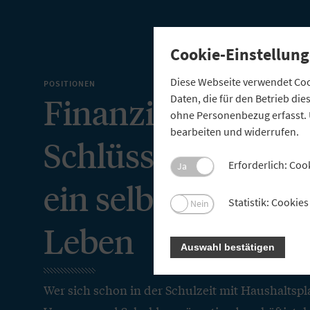
Cookie-Einstellung
Diese Webseite verwendet Cook
POSITIONEN
Finanzielle Bildun
Daten, die für den Betrieb di
ohne Personenbezug erfasst. 
bearbeiten und widerrufen.
Schlüsselkompete
Erforderlich: Coo
Ja
ein selbstbestimm
Statistik: Cooki
Nein
Leben
Auswahl bestätigen
Wer sich schon in der Schulzeit mit Haushaltsp