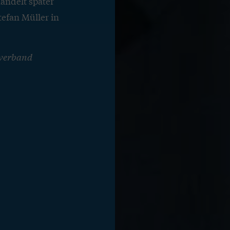
andelt später
efan Müller in
sverband