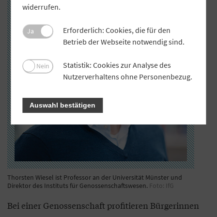
widerrufen.
Erforderlich: Cookies, die für den
Ja
Betrieb der Webseite notwendig sind.
Statistik: Cookies zur Analyse des
Nein
Nutzerverhaltens ohne Personenbezug.
Auswahl bestätigen
Thorsten Wiesel ist Professor an der Universität Münster und
Direktor des Instituts für Genossenschaftswesen.
Foto: IfG
Bei einer Genossenschaft profitieren Bürgerinnen