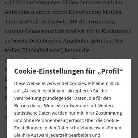
und Michael Germayer bilden den Vorstand. Im
Aufsichtsrat sitzen neben Konwitschny Monika
Jahn und Spiri Schnabel. „Mit der Gründung
unserer Genossenschaft sind wir nie in Konkurrenz
zu bereits bestehenden Angeboten getreten. Wir
wollen Bindeglied sein“, betont die
Aufsichtsratsvorsitzende. „Die Angebote sind da.
Mit unserer Genossenschaft machen wir lediglich
Cookie-Einstellungen für „Profil“
bereits bestehende Unterstützungsangebote
Diese Webseite verwendet Cookies. Mit einem Klick
bekannter. Da die Fäden in der Genossenschaft ein
auf „Auswahl bestätigen“ akzeptieren Sie die
Stück weit zusammenfließen, arbeiten wir
Verarbeitung grundlegender Daten, die für den
Betrieb dieser Webseite notwendig sind. Weitere
gemeinsam daran, Lücken zu schließen und
statistische Daten werden nur mit Ihrer Zustimmung
erreichen mit vereinten Kräften mehr.“
und ohne Personenbezug erfasst. Über die Cookie-
Einstellungen in den
Datenschutzhinweisen
können
Sie Ihre Auswahl jederzeit bearbeiten und