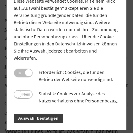
Diese Webseite verwendet Cookies. Mit einem Klick
Gerhard Polt zustande?
auf „Auswahl bestätigen“ akzeptieren Sie die
Verarbeitung grundlegender Daten, die für den
: Ein wenig über Umwege, letztlich hat es
Neufeld
Betrieb dieser Webseite notwendig sind. Weitere
Michael Well von den Well-Brüdern eingefädelt.
statistische Daten werden nur mit Ihrer Zustimmung
und ohne Personenbezug erfasst. Über die Cookie-
Auch Rudolf Neumaier (Geschäftsführer des
Einstellungen in den
Datenschutzhinweisen
können
Bayerischen Landesvereins für Heimatpflege in
Sie Ihre Auswahl jederzeit bearbeiten und
München, Anmerkung der Redaktion), der auch im
widerrufen.
Film vorkommt, hatte bei ihm vorgefühlt und für
Erforderlich: Cookies, die für den
Ja
mich gebürgt. Gerhard Polt gibt wenig Interviews,
Betrieb der Webseite notwendig sind.
aber das Thema Wirtshaussterben ist ihm sehr ernst
und liegt ihm am Herzen. Denn genau in diesen
Statistik: Cookies zur Analyse des
Nein
Nutzerverhaltens ohne Personenbezug.
Gaststuben sitzen Polts Protagonisten. Das mag jetzt
ein wenig plakativ klingen, aber im Wirtshaus spielt
Auswahl bestätigen
sich das echte Leben ab. Wie der Habitus von den
Menschen eines Dorfs ist, das erfährt man beim