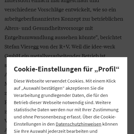
verschiedene Vorschläge entwickelt, wie so ein
arbeitgeberfinanziertes Konzept zur betrieblichen
Alters- und Gesundheitsvorsorge mit
Entgeltumwandlung aussehen könnte“, berichtet
Stefan Vieregg von der R+V. Weil die idee-werk
GmbH ein metallverarbeitender Betrieb ist,
schlugen Vieregg und Ghaznawy eine betriebliche
Cookie-Einstellungen für „Profil“
Altersversorgung (bAV) über das Versorgungswerk
Diese Webseite verwendet Cookies. Mit einem Klick
MetallRente vor, mit dem die R+V
auf „Auswahl bestätigen“ akzeptieren Sie die
zusammenarbeitet. Die idee-werk GmbH zahlt vier
Verarbeitung grundlegender Daten, die für den
Prozent des Bruttogehalts des Arbeitnehmers als
Betrieb dieser Webseite notwendig sind. Weitere
statistische Daten werden nur mit Ihrer Zustimmung
zusätzliche Arbeitgeberleistung in das
und ohne Personenbezug erfasst. Über die Cookie-
Versorgungswerk ein, darüber hinaus können
Einstellungen in den
Datenschutzhinweisen
können
Arbeitnehmer über die Entgeltumwandlung
Sie Ihre Auswahl jederzeit bearbeiten und