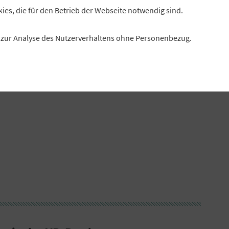
usch statt, der die Chance bietet, sich auf Basis konkreter
kies, die für den Betrieb der Webseite notwendig sind.
it ausgewählten Experten des GVB auszutauschen. Mit
rden derzeitige und zukünftige Entwicklungen beleuchtet
es zur Analyse des Nutzerverhaltens ohne Personenbezug.
orgehensweisen zur praktischen Umsetzung diskutiert.