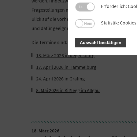
werden, findet zweimal jährlich ein Erfahrungsausta
Erforderlich: Coo
Ja
Fragestellungen mit Kollegen aus der Region und m
Blick auf die vorherrschenden aktuellen Themen we
Statistik: Cooki
Nein
und dafür geeignete Maßnahmen, sowie konkrete V
Die Termine sind:
Auswahl bestätigen
13. März 2026 in Regensburg
17. April 2026 in Hammelburg
24. April 2026 in Grafing
8. Mai 2026 in Kißlegg im Allgäu
18. März 2026