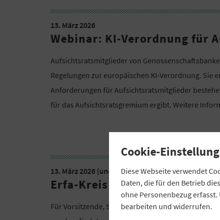
13. März 2026
Webinar: KI-Verordnung für A
Aufsichtsratsmitglieder von Genossenschaftsbanken
Regelungen zur europäischen KI-Verordnung. Sie e
Anforderungen für Aufsichtsratsmitglieder bestehe
für das Aufsichtsratsgremium ergibt. Weitere Info
Cookie-Einstellung
13. März 2026 (und weitere Termine)
Diese Webseite verwendet Cook
Erfa-Kreis für Aufsichtsratsv
Daten, die für den Betrieb di
ohne Personenbezug erfasst. 
bearbeiten und widerrufen.
Für Vorsitzende, Stellvertretende und Aufsichtsrat