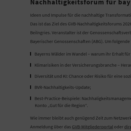
Nachhaltigkeitsforum für ba
Ideen und Impulse für die nachhaltige Transformati
Das ist das Ziel des GVB-Nachhaltigkeitsforums 20
Beilngries. Veranstalter ist der Genossenschaftsve
Bayerischer Genossenschaften (ABG). Um folgende 
Bayerns Wälder im Wandel – warum ihr Erhalt für 
Klimarisiken in der Versicherungsbranche – He
Diversität und KI: Chance oder Risiko für eine so
BVR-Nachhaltigkeits-Update;
Best-Practice-Beispiele: Nachhaligkeitsmanag
Konto „Gut für die Region“.
Wie immer bleibt auch genügend Zeit zum Netzwer
Anmeldung über das
GVB-Mitgliederportal
oder
dir