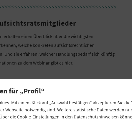
ufsichtsratsmitglieder
 erhalten einen Überblick über die wichtigsten
rkennen, welche konkreten aufsichtsrechtlichen
n. Und sie erfahren, welcher Handlungsbedarf sich künftig
rmationen zu dem Webinar gibt es
hier
.
en für „Profil“
ies. Mit einem Klick auf „Auswahl bestätigen“ akzeptieren Sie di
orsitzende
eser Webseite notwendig sind. Weitere statistische Daten werden n
Über die Cookie-Einstellungen in den
Datenschutzhinweisen
können
smitglieder, die zukünftig diese Position übernehmen