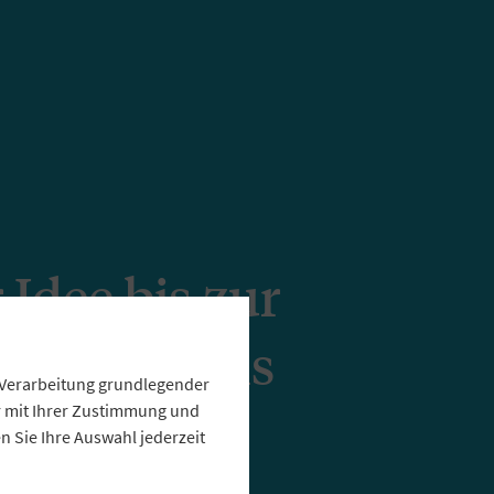
 Idee bis zur
g: In sechs
e Verarbeitung grundlegender
en zur
ur mit Ihrer Zustimmung und
 Sie Ihre Auswahl jederzeit