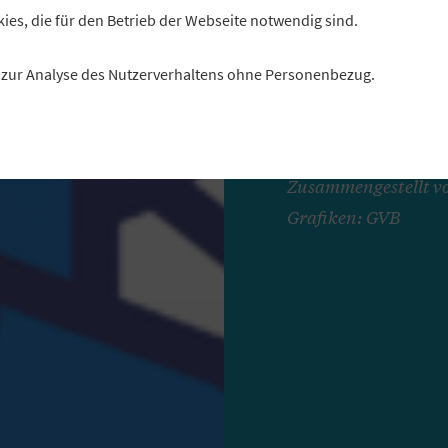
Genoss
kies, die für den Betrieb der Webseite notwendig sind.
es zur Analyse des Nutzerverhaltens ohne Personenbezug.
Was muss man bei d
beachten? „Profil“ z
Eintragung ins Genos
Zusammengestellt vo
Grafiken: GVB