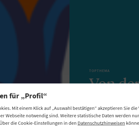
TOPTHEMA
Von der
en für „Profil“
Gründun
ies. Mit einem Klick auf „Auswahl bestätigen“ akzeptieren Sie di
Schritt
eser Webseite notwendig sind. Weitere statistische Daten werden n
Über die Cookie-Einstellungen in den
Datenschutzhinweisen
können