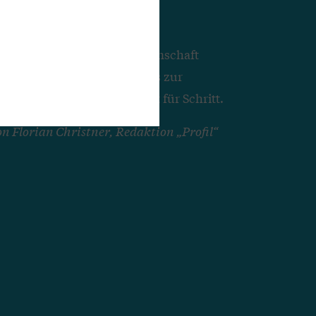
enschaft
er Gründung einer Genossenschaft
eigt den Weg von der Idee bis zur
senschaftsregister – Schritt für Schritt.
n Florian Christner, Redaktion „Profil“