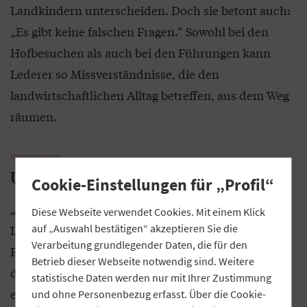
Landkindern unterscheiden. Doch sie betont auch:
„Es gibt keine falschen Fragen.“ Sowohl bei den
Hofbesuchen als auch bei den Führungen kann
Lederer so Missverständnisse, die den
landwirtschaftlichen Alltag betreffen, aus dem Weg
räumen.
Umweltschutz ist Kindern wichtig
Cookie-Einstellungen für „Profil“
„Nur stumpf Zahlen beten wir nicht runter“, sagt
Diese Webseite verwendet Cookies. Mit einem Klick
auf „Auswahl bestätigen“ akzeptieren Sie die
Lederer. „Es geht darum, dass die Kinder bei den
Verarbeitung grundlegender Daten, die für den
Führungen mit allen Sinnen erleben können.“ Um
Betrieb dieser Webseite notwendig sind. Weitere
den jungen Besuchern alles anschaulich zu
statistische Daten werden nur mit Ihrer Zustimmung
erklären, hat sich Lederer den Gymnastikraum der
und ohne Personenbezug erfasst. Über die Cookie-