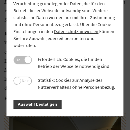
Bei den Zertifizierungen legen die Prüfer Wert auf ein
Verarbeitung grundlegender Daten, die für den
regionales und saisonales Speiseangebot. Was bieten
Betrieb dieser Webseite notwendig sind. Weitere
statistische Daten werden nur mit Ihrer Zustimmung
Sie in diesem Bereich an?
und ohne Personenbezug erfasst. Über die Cookie-
Einstellungen in den
Datenschutzhinweisen
können
Unser Konzept geht sogar darüber hinaus:
Rahn:
Sie Ihre Auswahl jederzeit bearbeiten und
Wir setzen nicht nur auf regionale Produkte. Wenn
widerrufen.
es möglich ist, bieten wir auch genossenschaftliche
Erforderlich: Cookies, die für den
Erzeugnisse an. Das ist etwa bei den
Ja
Betrieb der Webseite notwendig sind.
Molkereiprodukten oder beim Bier der Fall. Das
lassen wir uns von der Brauerei Hutthurm liefern,
Statistik: Cookies zur Analyse des
Nein
die zur Raiffeisenbank im Landkreis Passau-Nord
Nutzerverhaltens ohne Personenbezug.
gehört.
Auswahl bestätigen