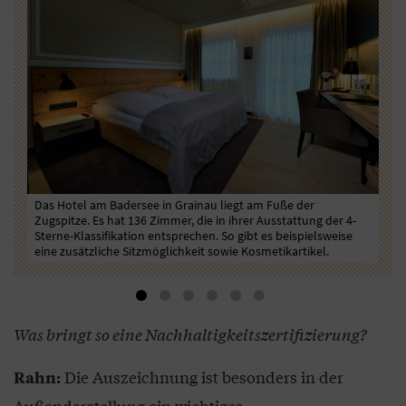
Das Hotel am Badersee in Grainau liegt am Fuße der
Das „A
Zugspitze. Es hat 136 Zimmer, die in ihrer Ausstattung der 4-
WLAN,
Sterne-Klassifikation entsprechen. So gibt es beispielsweise
Geträ
eine zusätzliche Sitzmöglichkeit sowie Kosmetikartikel.
Was bringt so eine Nachhaltigkeitszertifizierung?
Die Auszeichnung ist besonders in der
Rahn:
Außendarstellung ein wichtiges