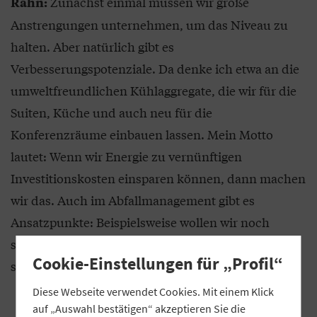
Zunächst einmal müssen wir große
Rahn:
Anstrengungen unternehmen, um das Niveau zu
halten. Aber natürlich gibt es
Verbesserungspotenziale. Da denke ich etwa an die
umweltfreundlichen Kühlaggregate, die wir für die
Suiten, Küche und auch neu für die
Konferenzräume einbauen lassen. Mein Motto
lautet: Wenn wir Energie zu vernünftigen
Investitionskosten einsparen können, dann machen
wir das. Auch im Abfallmanagement gibt es
Ansatzpunkte: Beispielsweise wollen wir noch
stärker als zuvor auf wiederverwertbare Stoffe
Cookie-Einstellungen für „Profil“
setzen, etwa beim Dekorationsmaterial.
Diese Webseite verwendet Cookies. Mit einem Klick
auf „Auswahl bestätigen“ akzeptieren Sie die