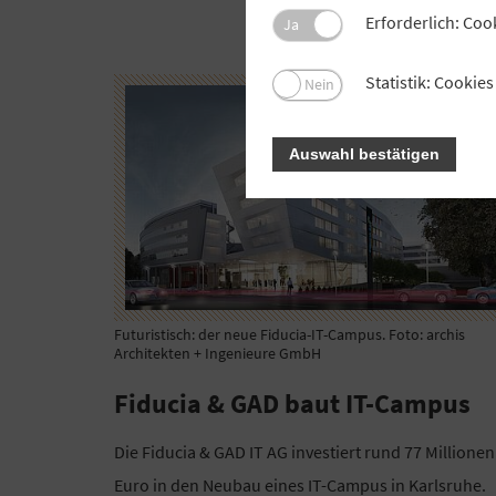
Erforderlich: Coo
Ja
Statistik: Cooki
Nein
Auswahl bestätigen
Futuristisch: der neue Fiducia-IT-Campus. Foto: archis
Architekten + Ingenieure GmbH
Fiducia & GAD baut IT-Campus
Die Fiducia & GAD IT AG investiert rund 77 Millionen
Euro in den Neubau eines IT-Campus in Karlsruhe.