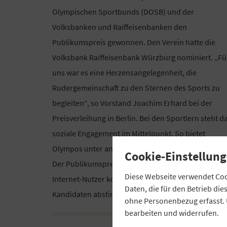
Olympischen Sportbunds (DOSB) und der
Volksbanken und Raiffeisenbanken den
Publikumspreis gewonnen. Den Verein hatte die
Volksbank Raiffeisenbank Würzburg nominiert. „Fü
uns war es eine Herzensangelegenheit, die
Rudergemeinschaft zu den Sternen des Sports zu
begleiten“, so Vorstand Joachim Erhard bei der
Preisverleihung in Berlin. Bei den Sportlern steht d
soziale Engagement im Mittelpunkt. So bietet
Olympos unter anderem Rudern für Behinderte an.
Cookie-Einstellung
Der Publikumspreis ist mit 2.000 Euro dotiert.
Diese Webseite verwendet Cook
Internet-Nutzer konnten im Januar online über die
Daten, die für den Betrieb di
Kandidaten abstimmen.
ohne Personenbezug erfasst. 
bearbeiten und widerrufen.