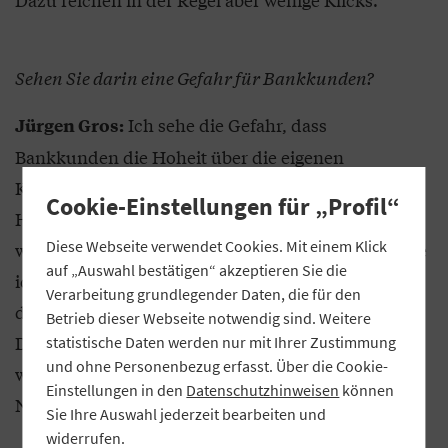
Sehen Sie darin eine Gefahr für Bankkunden?
Ich sehe die Gefahr, dass
Jürgen Gros:
Bankkunden die Hoheit über die eigenen
Kontodaten leichtfertig und unüberlegt aus der
Cookie-Einstellungen für „Profil“
Hand geben. Insbesondere in der Anfangsphase,
Diese Webseite verwendet Cookies. Mit einem Klick
wenn die neuen Regeln in Kraft treten. Deshalb rate
auf „Auswahl bestätigen“ akzeptieren Sie die
ich dazu, wohlüberlegt zu handeln. Es ist absehbar,
Verarbeitung grundlegender Daten, die für den
dass Scharen an neuen und altbekannten
Betrieb dieser Webseite notwendig sind. Weitere
Dienstleistern bei den Bankkunden anklopfen
statistische Daten werden nur mit Ihrer Zustimmung
und ohne Personenbezug erfasst. Über die Cookie-
werden, weil sie den großen Reibach mit den
Einstellungen in den
Datenschutzhinweisen
können
Nutzerdaten wittern.
Sie Ihre Auswahl jederzeit bearbeiten und
widerrufen.