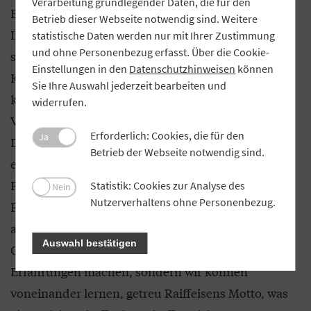
Verarbeitung grundlegender Daten, die für den
Bei unseren Genossenschaften erhalten sie diese
Betrieb dieser Webseite notwendig sind. Weitere
Informationen, weil wir flächendeckend vor Ort
statistische Daten werden nur mit Ihrer Zustimmung
und ohne Personenbezug erfasst. Über die Cookie-
sind, gerade im ländlichen Raum. Diese
Einstellungen in den
Datenschutzhinweisen
können
Kundennähe ist ein enormer Vorteil, den wir
Sie Ihre Auswahl jederzeit bearbeiten und
konsequent nutzen sollten. Was fehlt, ist die
widerrufen.
Vernetzung, um unsere Produkte und
Erforderlich: Cookies, die für den
Ja
Dienstleistungen in der Breite anzubieten. Deshalb
Betrieb der Webseite notwendig sind.
entwickelt der DRV im Verbund mit
Primärgenossenschaften verschiedene digitale
Statistik: Cookies zur Analyse des
Nein
Nutzerverhaltens ohne Personenbezug.
Plattformen, die sich sowohl an Unternehmen als
auch an Verbraucher richten. Es muss ja nicht jede
Auswahl bestätigen
Genossenschaft für teures Geld ihre eigenen
Erfahrungen machen, sondern wir können
voneinander lernen, getreu Raiffeisens Motto, was