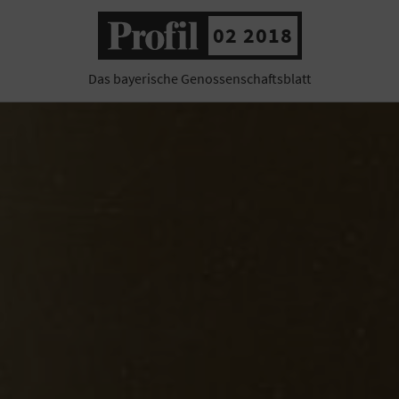
02 2018
Das bayerische Genossenschaftsblatt