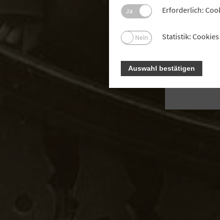
ih
Erforderlich: Coo
Ja
Febru
Statistik: Cooki
Nein
A
Auswahl bestätigen