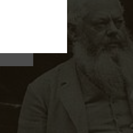
 Im
läufer
er