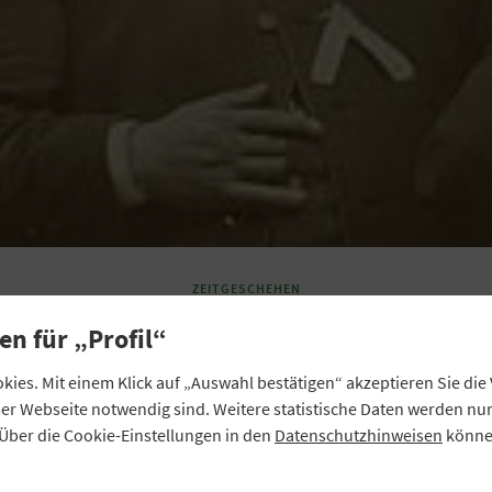
ZEITGESCHEHEN
Seine bayerischen Din
en für „Profil“
selbst regeln“
ies. Mit einem Klick auf „Auswahl bestätigen“ akzeptieren Sie di
eser Webseite notwendig sind. Weitere statistische Daten werden n
Über die Cookie-Einstellungen in den
Datenschutzhinweisen
können
stritten die Anhänger Raiffeisens in Bayern über das Verh