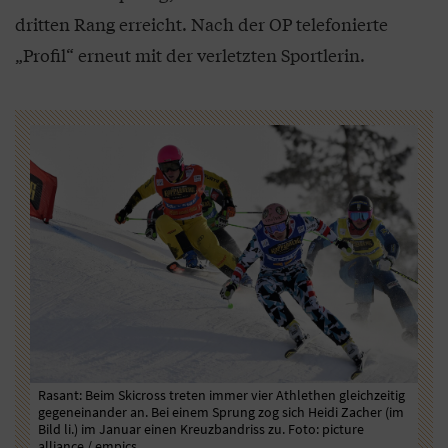
dritten Rang erreicht. Nach der OP telefonierte
„Profil“ erneut mit der verletzten Sportlerin.
Rasant: Beim Skicross treten immer vier Athlethen gleichzeitig
Ver
gegeneinander an. Bei einem Sprung zog sich Heidi Zacher (im
Ein
Bild li.) im Januar einen Kreuzbandriss zu. Foto: picture
Win
alliance / empics
Fot