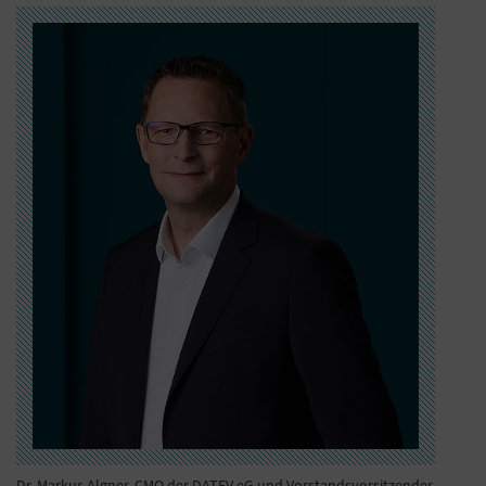
Dr. Markus Algner, CMO der DATEV eG und Vorstandsvorsitzender