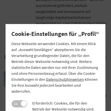
ausreichend gefördert, einfach
ausgestaltet und konsequent auf
langfristige Kapitalmarktchancen
ausgerichtet ist, sagt GVB-Präsident Stefan
Müller.
Cookie-Einstellungen für „Profil“
Artikel lesen

Diese Webseite verwendet Cookies. Mit einem Klick
auf „Auswahl bestätigen“ akzeptieren Sie die
Verarbeitung grundlegender Daten, die für den
PRAXIS
Betrieb dieser Webseite notwendig sind. Weitere
statistische Daten werden nur mit Ihrer Zustimmung
VR Banking App: Assistentin in
und ohne Personenbezug erfasst. Über die Cookie-
finanziellen Lebensfragen
Einstellungen in den
Datenschutzhinweisen
können
Atruvia entwickelt die VR Banking App
Sie Ihre Auswahl jederzeit bearbeiten und
stetig weiter, seit kurzem kann man auch
widerrufen.
auf dem iPhone mit der virtuellen Girocard
zahlen. Was macht eine gute Banking-App
Erforderlich: Cookies, die für den
Ja
aus? Antworten von Željko Kaurin,
Betrieb der Webseite notwendig sind.