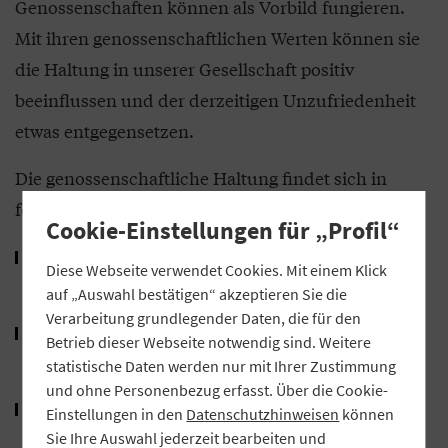
Genossenschaften können als Vorbild fungieren.
Mit ihren genossenschaftlichen Werten können sie
die Haltung in unserer Gesellschaft positiv
beeinflussen und der derzeitigen Unzufriedenheit
etwas entgegensetzen.
Die genossenschaftliche Haltung findet sich in
folgenden Prinzipien wieder:
Cookie-Einstellungen für „Profil“
Wir suchen nach Lösungen für wirtschaftliche
Diese Webseite verwendet Cookies. Mit einem Klick
Herausforderungen.
auf „Auswahl bestätigen“ akzeptieren Sie die
Verarbeitung grundlegender Daten, die für den
Wir investieren in die Zukunft und finanzieren
Betrieb dieser Webseite notwendig sind. Weitere
künftiges Wachstum.
statistische Daten werden nur mit Ihrer Zustimmung
und ohne Personenbezug erfasst. Über die Cookie-
Wir stärken die gesellschaftliche Teilhabe und
Einstellungen in den
Datenschutzhinweisen
können
beteiligen unsere Mitglieder aktiv am
Sie Ihre Auswahl jederzeit bearbeiten und