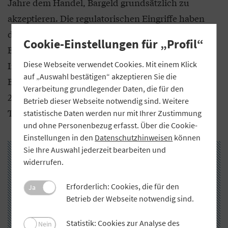
Jahre dem Handel, Bargeld grundsätzlich zu
akzeptieren. Die regulatorischen Eingriffe haben
dazu geführt, dass auch das Netz an
Cookie-Einstellungen für „Profil“
Bezugspunkten für Bargeld weiterhin dicht ist.
Diese Webseite verwendet Cookies. Mit einem Klick
Insgesamt stabilisiert sich die Nachfrage nach
auf „Auswahl bestätigen“ akzeptieren Sie die
Bargeld wieder, nachdem der Bargeldanteil in den
Verarbeitung grundlegender Daten, die für den
2020er Jahren zunächst auf unter 50 Prozent der
Betrieb dieser Webseite notwendig sind. Weitere
Transaktionen gesunken war.
statistische Daten werden nur mit Ihrer Zustimmung
und ohne Personenbezug erfasst. Über die Cookie-
Einstellungen in den
Datenschutzhinweisen
können
Sie Ihre Auswahl jederzeit bearbeiten und
widerrufen.
Erforderlich: Cookies, die für den
Ja
Betrieb der Webseite notwendig sind.
Statistik: Cookies zur Analyse des
Nein