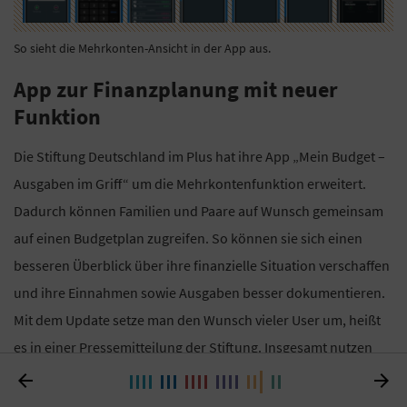
So sieht die Mehrkonten-Ansicht in der App aus.
App zur Finanzplanung mit neuer
Funktion
Die Stiftung Deutschland im Plus hat ihre App „Mein Budget –
Ausgaben im Griff“ um die Mehrkontenfunktion erweitert.
Dadurch können Familien und Paare auf Wunsch gemeinsam
auf einen Budgetplan zugreifen. So können sie sich einen
besseren Überblick über ihre finanzielle Situation verschaffen
und ihre Einnahmen sowie Ausgaben besser dokumentieren.
Mit dem Update setze man den Wunsch vieler User um, heißt
es in einer Pressemitteilung der Stiftung. Insgesamt nutzen
mehr als 45.000 Menschen mehrmals wöchentlich die App. Die


aktuelle Version ist im Google-Play- und im App-Store