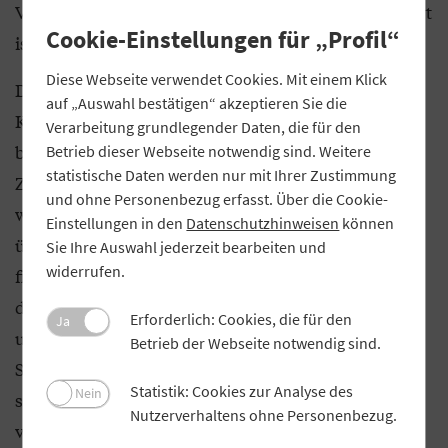
Vereinheitlichung durch SEPA – erneut fragmentiert
Cookie-Einstellungen für „Profil“
ist.
Diese Webseite verwendet Cookies. Mit einem Klick
Daher sind die Überlegungen europäischer
auf „Auswahl bestätigen“ akzeptieren Sie die
Kreditinstitute, ihre Kräfte zu bündeln, zu
Verarbeitung grundlegender Daten, die für den
begrüßen. Übergeordnetes Ziel der europäischen
Betrieb dieser Webseite notwendig sind. Weitere
statistische Daten werden nur mit Ihrer Zustimmung
Zahlungsinitiative ist es, für die Kunden – Käufer
und ohne Personenbezug erfasst. Über die Cookie-
wie Händler – eine universell einsetzbare,
Einstellungen in den
Datenschutzhinweisen
können
überzeugende europäische Zahlungslösung zu
Sie Ihre Auswahl jederzeit bearbeiten und
widerrufen.
finden. Sie sollte im Einklang mit den Forderungen
der Zentralbanken im Eurosystem sicher, einfach
Erforderlich: Cookies, die für den
Ja
und nutzerfreundlich, kostengünstig und effizient
Betrieb der Webseite notwendig sind.
SEPA-weit funktionieren. Die europäische Initiative
Statistik: Cookies zur Analyse des
Nein
sollte nicht nur oberflächliche Veränderungen
Nutzerverhaltens ohne Personenbezug.
vornehmen, sondern sich strategisch