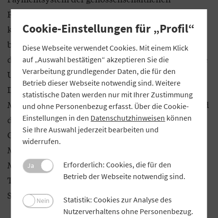
FinanzGruppe integriert, profitieren die
Cookie-Einstellungen für „Profil“
kontoführenden Institute von dem Wachstum des
bargeldlosen Zahlungsverkehrs. Im Jahre 2018 lag
Diese Webseite verwendet Cookies. Mit einem Klick
der im deutschen Einzelhandel mit Karten getätigte
auf „Auswahl bestätigen“ akzeptieren Sie die
Verarbeitung grundlegender Daten, die für den
Umsatz erstmals über dem Barzahlungsumsatz.
Betrieb dieser Webseite notwendig sind. Weitere
Dafür verantwortlich waren die bundesweit über 35
statistische Daten werden nur mit Ihrer Zustimmung
Millionen im Umlauf befindlichen Kreditkarten und
und ohne Personenbezug erfasst. Über die Cookie-
Einstellungen in den
Datenschutzhinweisen
können
die rund 100 Millionen in Deutschland so beliebten
Sie Ihre Auswahl jederzeit bearbeiten und
Girocards. Insgesamt wurden 2018 bei rund 4,6
widerrufen.
Milliarden Kartentransaktionen annähernd 210
Milliarden Euro umgesetzt. Jede dieser
Erforderlich: Cookies, die für den
Ja
Betrieb der Webseite notwendig sind.
Transaktionen führte zu Provisionserträgen auf
Seiten der beteiligten Institute.
Statistik: Cookies zur Analyse des
Nein
Nutzerverhaltens ohne Personenbezug.