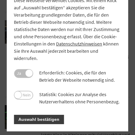
Diese Webseite verwendet Cookies. Mit einem Klick
Artikel lesen
auf „Auswahl bestätigen“ akzeptieren Sie die
Verarbeitung grundlegender Daten, die für den
PRAXIS
Betrieb dieser Webseite notwendig sind. Weitere
Ein neuer Spirit in der Bank
statistische Daten werden nur mit Ihrer Zustimmung
Vorstand und Mitarbeiter der
und ohne Personenbezug erfasst. Über die Cookie-
Raiffeisenbank Roth-Schwabach haben
Einstellungen in den
Datenschutzhinweisen
können
gemeinsam an der Zukunft des Hauses
Sie Ihre Auswahl jederzeit bearbeiten und
gearbeitet – und sich dabei einiges auch bei
widerrufen.
Audi abgeschaut. Das verbessert nicht nur
die nackten Zahlen, sondern stärkt auch
Erforderlich: Cookies, die für den
Ja
den Zusammenhalt.
Betrieb der Webseite notwendig sind.
Artikel lesen
Statistik: Cookies zur Analyse des
Nein
Nutzerverhaltens ohne Personenbezug.
PRAXIS
Ein zweites Leben für das Roxy
Auswahl bestätigen
Nach zwölf Jahren Pause haben eine
Genossenschaft und ein Förderverein das
letzte Kino in Kitzingen mit viel Herzblut und