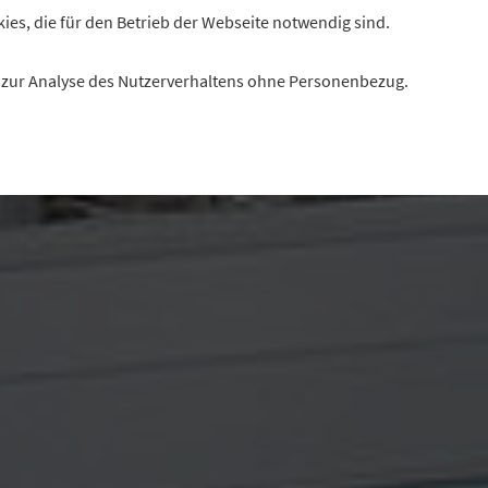
kies, die für den Betrieb der Webseite notwendig sind.
es zur Analyse des Nutzerverhaltens ohne Personenbezug.