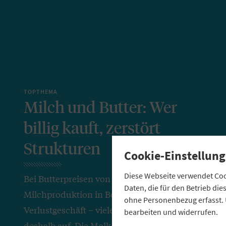
TOPTHEMA
Milch und Butter: Wer
billig kauft, zerstört
Strukturen
Cookie-Einstellung
Diese Webseite verwendet Cook
Bei Butterpreisen von 99 Cent ist
Daten, die für den Betrieb di
Milchproduktion in Bergregionen ein
ohne Personenbezug erfasst. 
Verlustgeschäft – viele Landwirte geben
bearbeiten und widerrufen.
deshalb auf. Die Molkerei