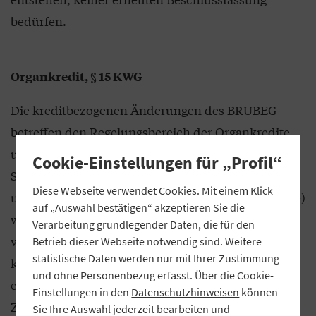
bedürfen.
Organkredit, § 15 KWG
Die kreditbezogenen Änderungen des BRUBEG
betreffen den Regelungsbereich der Organkredite
und -geschäfte (§ 15 KWG). Der absolute
Cookie-Einstellungen für „Profil“
Schwellenwert für Unternehmens-Organkredite
Diese Webseite verwendet Cookies. Mit einem Klick
und zugleich Organgeschäfte (§ 15 Abs. 3 Nr. 2 KWG)
auf „Auswahl bestätigen“ akzeptieren Sie die
wurde auf 100.000 Euro angehoben und damit
Verarbeitung grundlegender Daten, die für den
verdoppelt. Dies dürfte in der Regel nur für sehr
Betrieb dieser Webseite notwendig sind. Weitere
statistische Daten werden nur mit Ihrer Zustimmung
kleine Institute eine positive Auswirkung auf die
und ohne Personenbezug erfasst. Über die Cookie-
erforderlichen Beschlussfassungspflichten haben.
Einstellungen in den
Datenschutzhinweisen
können
Zudem wurde die lange geforderte Bagatellgrenze
Sie Ihre Auswahl jederzeit bearbeiten und